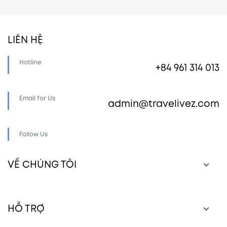
LIÊN HỆ
Hotline
+84 961 314 013
Email for Us
admin@travelivez.com
Follow Us
VỀ CHÚNG TÔI
HỖ TRỢ