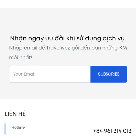
Nhận ngay ưu đãi khi sử dụng dịch vụ.
Nhập email để Travelivez gửi đến bạn những KM
mới nhất!
LIÊN HỆ
Hotline
+84 961 314 013