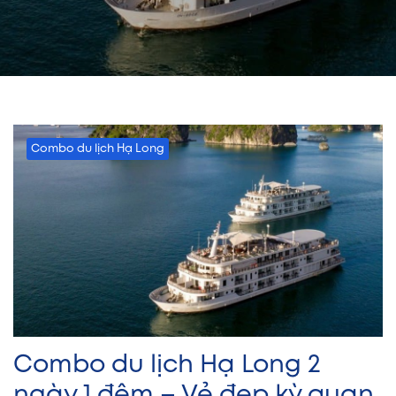
Combo du lịch Hạ Long
Combo du lịch Hạ Long 2
ngày 1 đêm – Vẻ đẹp kỳ quan