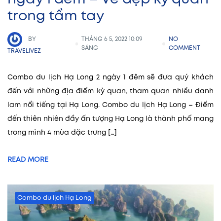
trong tầm tay
THÁNG 6 5, 2022 10:09
NO
BY
SÁNG
COMMENT
TRAVELIVEZ
Combo du lịch Hạ Long 2 ngày 1 đêm sẽ đưa quý khách
đến với những địa điểm kỳ quan, tham quan nhiều danh
lam nổi tiếng tại Hạ Long. Combo du lịch Hạ Long – Điểm
đến thiên nhiên đầy ấn tượng Hạ Long là thành phố mang
trong mình 4 mùa đặc trưng […]
READ MORE
Combo du lịch Hạ Long