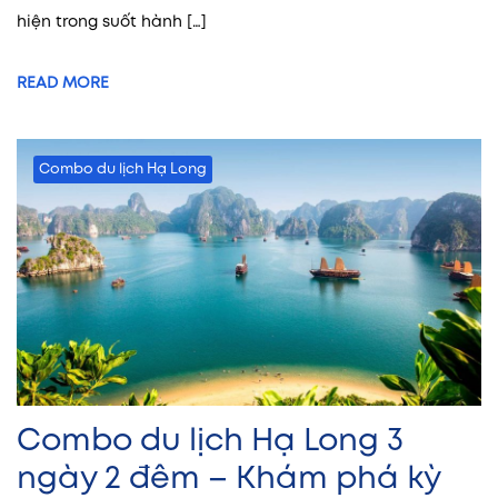
hiện trong suốt hành […]
READ MORE
Combo du lịch Hạ Long
Combo du lịch Hạ Long 3
ngày 2 đêm – Khám phá kỳ