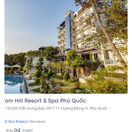
Tom Hill Resort & Spa Phú Quốc
121/12A Trần Hưng Đạo, KP 7, TT. Dương Đông, H. Phú Quốc
0/5 Not Rated
0 Reviews
0đ
/night
Avg