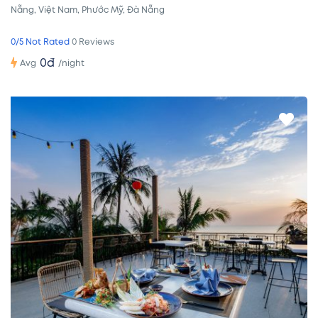
Nẵng, Việt Nam, Phước Mỹ, Đà Nẵng
0/5 Not Rated
0 Reviews
0đ
/night
Avg