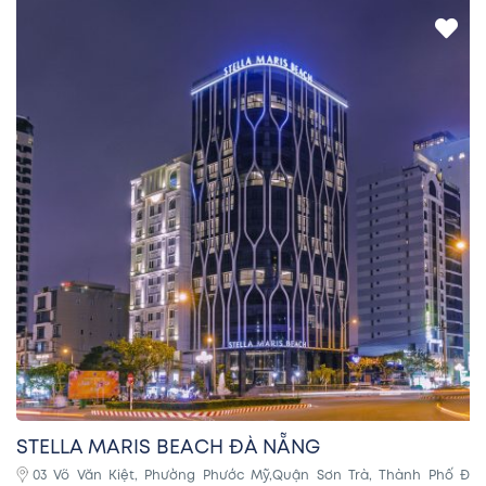
STELLA MARIS BEACH ĐÀ NẴNG
03 Võ Văn Kiệt, Phường Phước Mỹ,Quận Sơn Trà, Thành Phố Đà