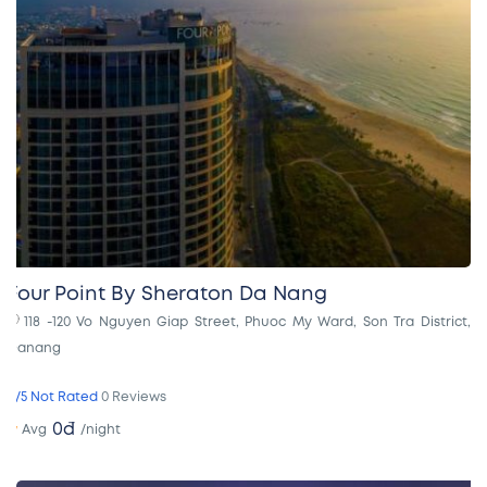
Four Point By Sheraton Da Nang
118 -120 Vo Nguyen Giap Street, Phuoc My Ward, Son Tra District,
Danang
0/5 Not Rated
0 Reviews
0đ
/night
Avg