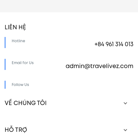
LIÊN HỆ
Hotline
+84 961 314 013
Email for Us
admin@travelivez.com
Follow Us
VỀ CHÚNG TÔI
HỖ TRỢ