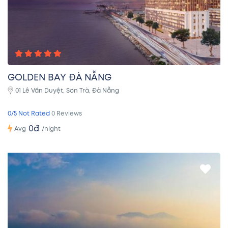
GOLDEN BAY ĐÀ NẴNG
01 Lê Văn Duyệt, Sơn Trà, Đà Nẵng
0/5 Not Rated
0 Reviews
0đ
/night
Avg